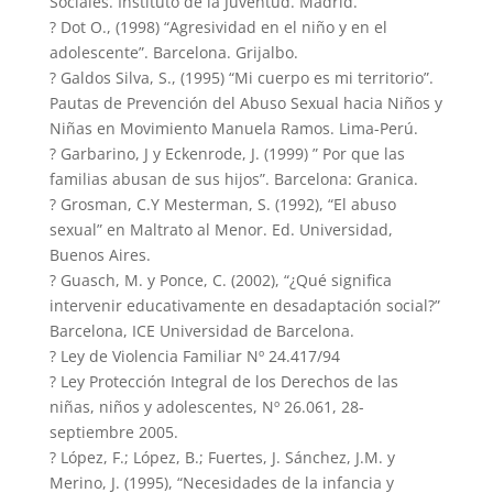
Sociales. Instituto de la Juventud. Madrid.
? Dot O., (1998) “Agresividad en el niño y en el
adolescente”. Barcelona. Grijalbo.
? Galdos Silva, S., (1995) “Mi cuerpo es mi territorio”.
Pautas de Prevención del Abuso Sexual hacia Niños y
Niñas en Movimiento Manuela Ramos. Lima-Perú.
? Garbarino, J y Eckenrode, J. (1999) ” Por que las
familias abusan de sus hijos”. Barcelona: Granica.
? Grosman, C.Y Mesterman, S. (1992), “El abuso
sexual” en Maltrato al Menor. Ed. Universidad,
Buenos Aires.
? Guasch, M. y Ponce, C. (2002), “¿Qué significa
intervenir educativamente en desadaptación social?”
Barcelona, ICE Universidad de Barcelona.
? Ley de Violencia Familiar Nº 24.417/94
? Ley Protección Integral de los Derechos de las
niñas, niños y adolescentes, Nº 26.061, 28-
septiembre 2005.
? López, F.; López, B.; Fuertes, J. Sánchez, J.M. y
Merino, J. (1995), “Necesidades de la infancia y