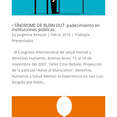
• SÍNDROME DE BURN OUT: padecimiento en
instituciones públicas.
by
Jorgelina Kesque
|
Feb 4, 2015
|
Trabajos
Presentados
VI Congreso internacional de salud mental y
derechos humanos. Buenos Aires, 15 al 18 de
noviembre del 2007. Taller Cine-Debate: Proyección
de la película “Adios al Manicomio”, Derechos
Humanos y Salud Mental, la experiencia en San Luis
dirigida por Pablo...