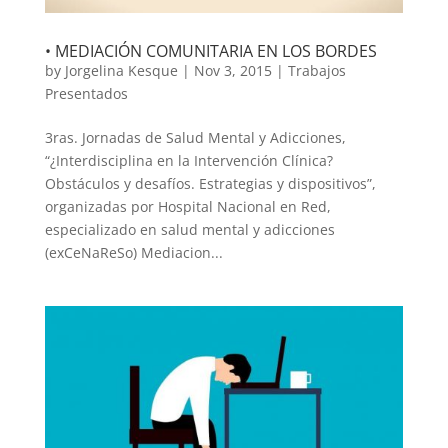
• MEDIACIÓN COMUNITARIA EN LOS BORDES
by
Jorgelina Kesque
|
Nov 3, 2015
|
Trabajos
Presentados
3ras. Jornadas de Salud Mental y Adicciones,
“¿Interdisciplina en la Intervención Clínica?
Obstáculos y desafíos. Estrategias y dispositivos”,
organizadas por Hospital Nacional en Red,
especializado en salud mental y adicciones
(exCeNaReSo) Mediacion...